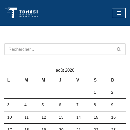
Aller
au
contenu
août 2026
L
M
M
J
V
S
D
1
2
3
4
5
6
7
8
9
10
11
12
13
14
15
16
17
18
19
20
21
22
23