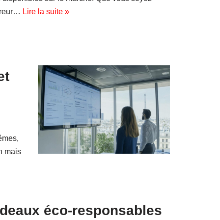
tireur…
Lire la suite »
et
rêmes,
on mais
adeaux éco-responsables