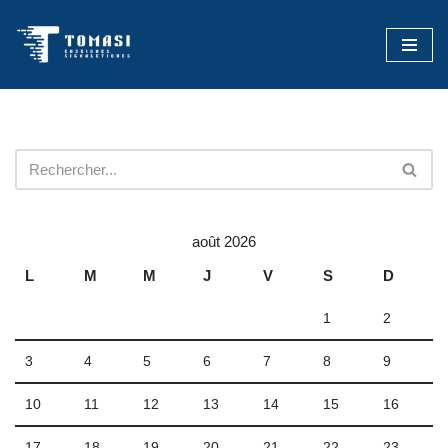
Aller
au
contenu
août 2026
L
M
M
J
V
S
D
1
2
3
4
5
6
7
8
9
10
11
12
13
14
15
16
17
18
19
20
21
22
23