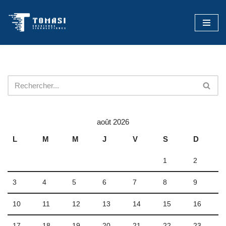
Aller
au
contenu
août 2026
L
M
M
J
V
S
D
1
2
3
4
5
6
7
8
9
10
11
12
13
14
15
16
17
18
19
20
21
22
23