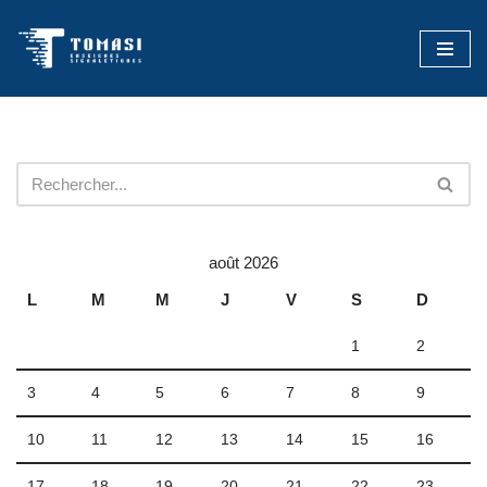
Aller
au
contenu
août 2026
L
M
M
J
V
S
D
1
2
3
4
5
6
7
8
9
10
11
12
13
14
15
16
17
18
19
20
21
22
23