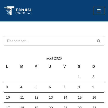
Aller
au
contenu
août 2026
L
M
M
J
V
S
D
1
2
3
4
5
6
7
8
9
10
11
12
13
14
15
16
17
18
19
20
21
22
23