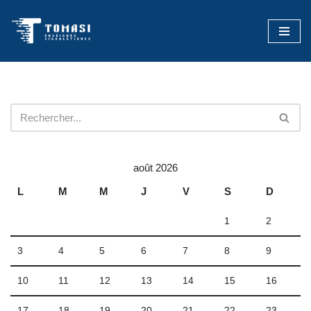
Aller
au
contenu
août 2026
L
M
M
J
V
S
D
1
2
3
4
5
6
7
8
9
10
11
12
13
14
15
16
17
18
19
20
21
22
23