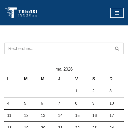
Aller
au
contenu
mai 2026
L
M
M
J
V
S
D
1
2
3
4
5
6
7
8
9
10
11
12
13
14
15
16
17
18
19
20
21
22
23
24